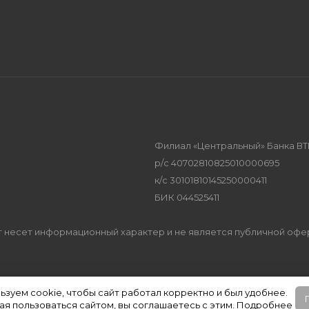
Филиал «Центральный» Банка ВТ
р/с 40702810825010000695
к/с 30101810145250000411
БИК 044525411
Сайт несет информационный характер и не является публичной оф
ьзуем cookie, чтобы сайт работал корректно и был удобнее.
я пользоваться сайтом, вы соглашаетесь с этим.
Подробнее