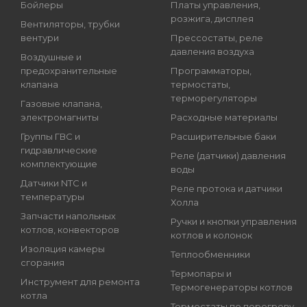
Бойлеры
Платы управления,
розжига, дисплея
Вентиляторы, трубки
вентури
Прессостаты, реле
давления воздуха
Воздушные и
предохранительные
Программаторы,
клапана
термостаты,
терморегуляторы
Газовые клапана,
электромагниты
Расходные материалы
Группы ГВС и
Расширительные баки
гидравлические
Реле (датчики) давления
комплектующие
воды
Датчики NTC и
Реле протока и датчики
температуры
Холла
Запчасти напольных
Ручки и кнопки управления
котлов, конвекторов
котлов и колонок
Изоляция камеры
Теплообменники
сгорания
Термопары и
Инструмент для ремонта
Термогенераторы котлов
котла
Термостаты по перегреву