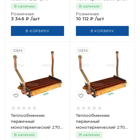
17b1901215
мм BUDERUS
В наличии
В наличии
SaunierGPT 8718643983
Розничная
Розничная
/шт
/шт
3 346
₽
10 112
₽
В КОРЗИНУ
В КОРЗИНУ
OEM
OEM
Теплообменник
Теплообменник
первичный
первичный
монотермический 270
монотермический 270
мм BUDERUS
мм BUDERUS
В наличии
В наличии
SaunierGPT 8737602994
SaunierGPT