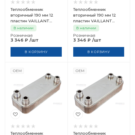
Теплообменник
Теплообменник
вторичный 190 мм 12
вторичный 190 мм 12
пластин VAILLANT
пластин VAILLANT
ZILMET 065110
ZILMET 065135
В наличии
В наличии
Розничная
Розничная
/шт
/шт
3 346
₽
3 346
₽
В КОРЗИНУ
В КОРЗИНУ
OEM
OEM
Теплообменник
Теплообменник