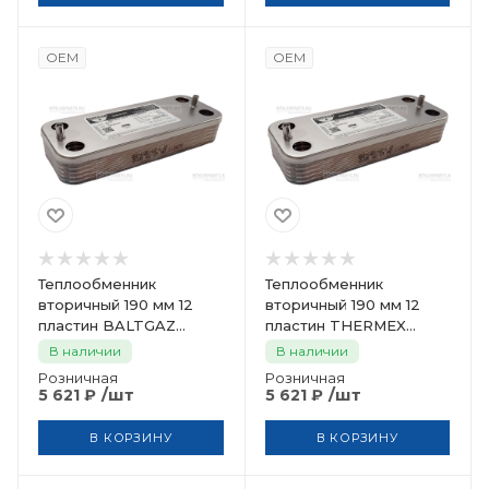
OEM
OEM
Теплообменник
Теплообменник
вторичный 190 мм 12
вторичный 190 мм 12
пластин BALTGAZ
пластин THERMEX
ZILMET 20490565
ZILMET 19035015
В наличии
В наличии
Розничная
Розничная
/шт
/шт
5 621
₽
5 621
₽
В КОРЗИНУ
В КОРЗИНУ