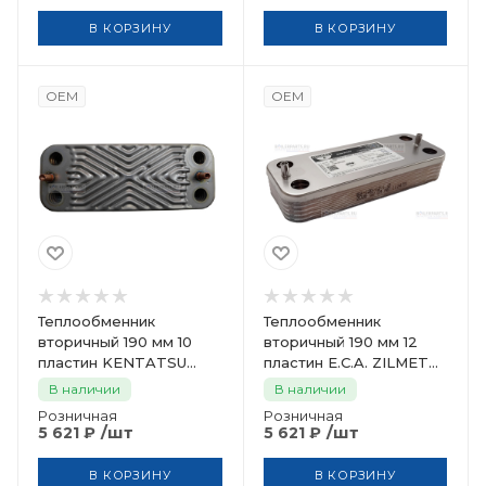
В КОРЗИНУ
В КОРЗИНУ
OEM
OEM
Теплообменник
Теплообменник
вторичный 190 мм 10
вторичный 190 мм 12
пластин KENTATSU
пластин E.C.A. ZILMET
ZILMET 7021820019
7006850198
В наличии
В наличии
Розничная
Розничная
/шт
/шт
5 621
₽
5 621
₽
В КОРЗИНУ
В КОРЗИНУ