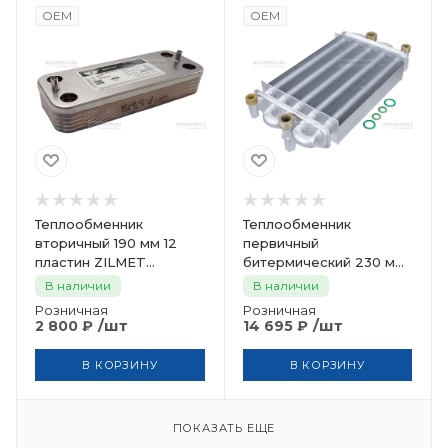
OEM
OEM
Теплообменник
Теплообменник
вторичный 190 мм 12
первичный
пластин ZILMET
битермический 230 мм
17B1901230
TEPLOWEST
В наличии
В наличии
SaunierGPT
Розничная
Розничная
2.55.35.076.04
/шт
/шт
2 800
₽
14 695
₽
В КОРЗИНУ
В КОРЗИНУ
ПОКАЗАТЬ ЕЩЕ