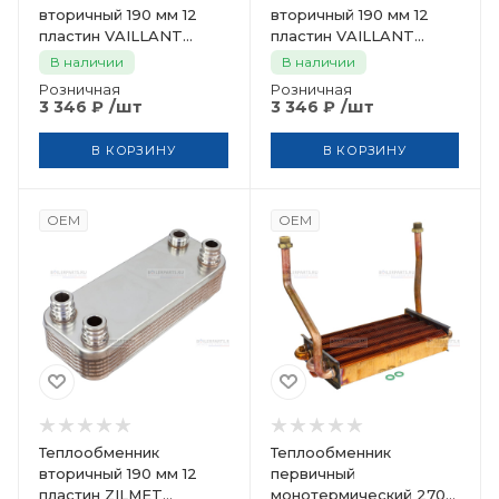
вторичный 190 мм 12
вторичный 190 мм 12
пластин VAILLANT
пластин VAILLANT
ZILMET 065131
ZILMET 065111
В наличии
В наличии
Розничная
Розничная
/шт
/шт
3 346
₽
3 346
₽
В КОРЗИНУ
В КОРЗИНУ
OEM
OEM
Теплообменник
Теплообменник
вторичный 190 мм 12
первичный
пластин ZILMET
монотермический 270