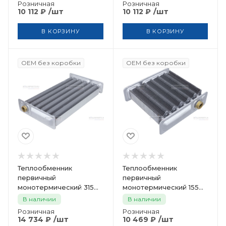
Розничная
Розничная
87186439830
/шт
/шт
10 112
₽
10 112
₽
В КОРЗИНУ
В КОРЗИНУ
OEM без коробки
OEM без коробки
Теплообменник
Теплообменник
первичный
первичный
монотермический 315
монотермический 155
мм BERETTA R2378
мм BERETTA R10021231
В наличии
В наличии
Розничная
Розничная
/шт
/шт
14 734
₽
10 469
₽