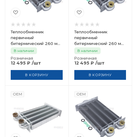
Теплообменник
Теплообменник
первичный
первичный
битермический 260 мм
битермический 260 мм
BERETTA R2310
BERETTA 20005150
В наличии
В наличии
Розничная
Розничная
/шт
/шт
12 495
₽
12 495
₽
В КОРЗИНУ
В КОРЗИНУ
OEM
OEM