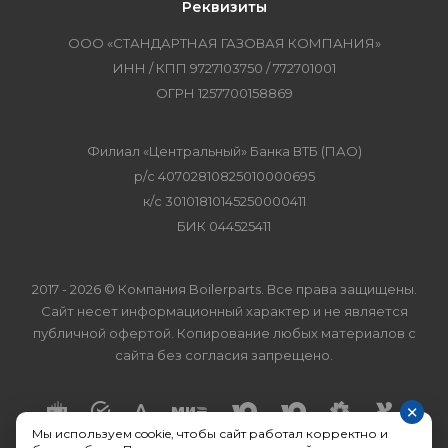
Реквизиты
ООО «СТАНДАРТНАЯ ГАЗОВАЯ КОМПАНИЯ»
ИНН / КПП 9727103750 / 772701001
ОГРН 1257700158869
Филиал «Центральный» Банка ВТБ (ПАО)
р/с 40702810825010000695
к/с 30101810145250000411
БИК 044525411
2017 - 2026 © Компания Boilerparts. Все права защищены.
Сайт несет информационный характер и не является
публичной офертой. Копирование любых материалов с
сайта без согласия запрещено.
×
Мы используем cookie, чтобы сайт работал корректно и