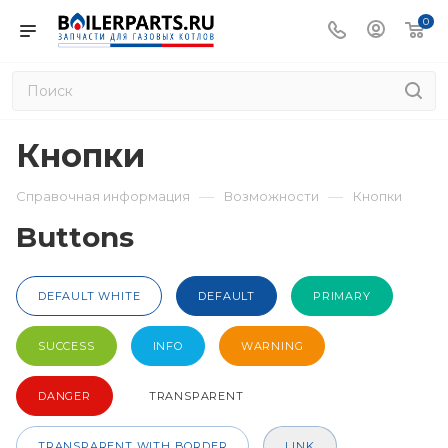
0
Кнопки
—
—
Справочная информация
Возможности
Кнопки
Buttons
DEFAULT WHITE
DEFAULT
PRIMARY
SUCCESS
INFO
WARNING
DANGER
TRANSPARENT
TRANSPARENT WITH BORDER
LINK