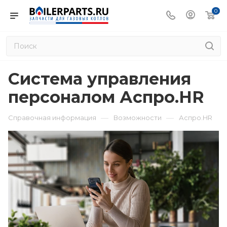
0
Система управления
персоналом Аспро.HR
—
—
Справочная информация
Возможности
Аспро.HR