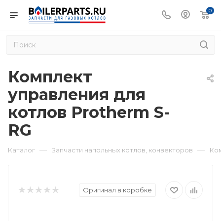
0
Комплект
управления для
котлов Protherm S-
RG
—
—
Каталог
Запчасти напольных котлов, конвекторов
Ком
Оригинал в коробке