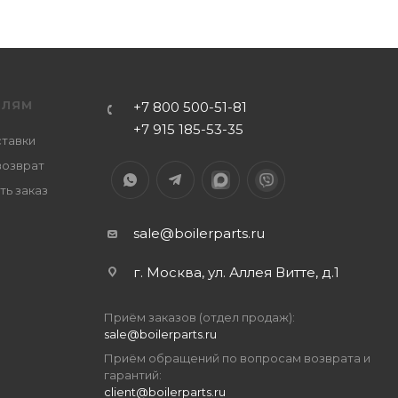
ЕЛЯМ
+7 800 500-51-81
+7 915 185-53-35
ставки
возврат
ть заказ
sale@boilerparts.ru
г. Москва, ул. Аллея Витте, д.1
Приём заказов (отдел продаж):
sale@boilerparts.ru
Приём обращений по вопросам возврата и
гарантий:
client@boilerparts.ru