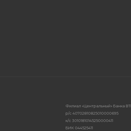
Филиал «Центральный» Банка ВТ
р/с 40702810825010000695
к/с 30101810145250000411
БИК 044525411