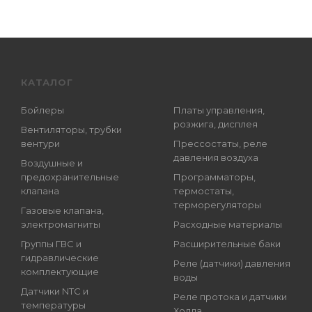
КАТАЛОГ
Бойлеры
Платы управления,
розжига, дисплея
Вентиляторы, трубки
вентури
Прессостаты, реле
давления воздуха
Воздушные и
предохранительные
Программаторы,
клапана
термостаты,
терморегуляторы
Газовые клапана,
электромагниты
Расходные материалы
Группы ГВС и
Расширительные баки
гидравлические
Реле (датчики) давления
комплектующие
воды
Датчики NTC и
Реле протока и датчики
температуры
Холла