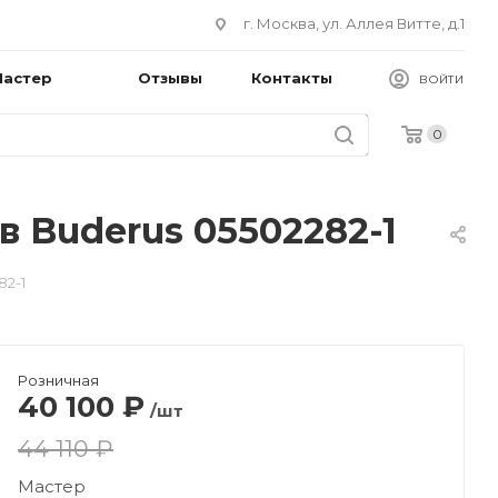
г. Москва, ул. Аллея Витте, д.1
Мастер
Отзывы
Контакты
ВОЙТИ
0
в Buderus 05502282-1
82-1
Розничная
40 100
₽
/шт
44 110 ₽
Мастер