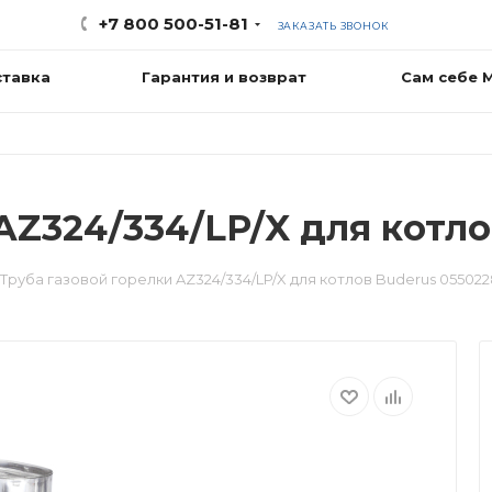
+7 800 500-51-81
ЗАКАЗАТЬ ЗВОНОК
ставка
Гарантия и возврат
Сам себе 
AZ324/334/LP/X для котло
Труба газовой горелки AZ324/334/LP/X для котлов Buderus 055022