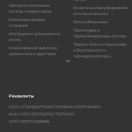
Запчасти напольных
Ручки и кнопки управления
котлов, конвекторов
котлов и колонок
Изоляция камеры
Теплообменники
сгорания
Термопары и
Инструмент для ремонта
Термогенераторы котлов
котла
Термостаты по перегреву
Коаксиальный дымоход,
и безопасности,
удлинители и адаптеры
терморегуляторы,
Краны подпитки котлов
регуляторы температуры
(краны наполнения)
Трансформаторы розжига,
Магниевые аноды, гильзы
Блоки розжига
и тэны
Циркуляционные Насосы,
Манометры, термометры
Топливные Насосы, Улитки
Реквизиты
и термоманометры
Электроды котлов и
Мембраны котлов и
колонок
ООО «СТАНДАРТНАЯ ГАЗОВАЯ КОМПАНИЯ»
колонок
Бренды
ИНН / КПП 9727103750 / 772701001
Оборудование
ОГРН 1257700158869