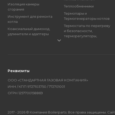
Изоляция камеры
Теплообменники
сгорания
Термопары и
Инструмент для ремонта
Термогенераторы котлов
котла
Термостаты по перегреву
Коаксиальный дымоход,
и безопасности,
удлинители и адаптеры
терморегуляторы,
Краны подпитки котлов
регуляторы температуры
(краны наполнения)
Трансформаторы розжига,
Магниевые аноды, гильзы
Блоки розжига
и тэны
Циркуляционные Насосы,
Манометры, термометры
Топливные Насосы, Улитки
Реквизиты
и термоманометры
Электроды котлов и
Мембраны котлов и
колонок
ООО «СТАНДАРТНАЯ ГАЗОВАЯ КОМПАНИЯ»
колонок
Бренды
ИНН / КПП 9727103750 / 772701001
Оборудование
ОГРН 1257700158869
2017 - 2026 © Компания Boilerparts. Все права защищены. 