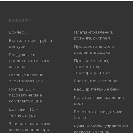
КАТАЛОГ
Бойлеры
Платы управления,
розжига, дисплея
Вентиляторы, трубки
вентури
Прессостаты, реле
давления воздуха
Воздушные и
предохранительные
Программаторы,
клапана
термостаты,
терморегуляторы
Газовые клапана,
электромагниты
Расходные материалы
Группы ГВС и
Расширительные баки
гидравлические
Реле (датчики) давления
комплектующие
воды
Датчики NTC и
Реле протока и датчики
температуры
Холла
Запчасти напольных
Ручки и кнопки управления
котлов, конвекторов
котлов и колонок