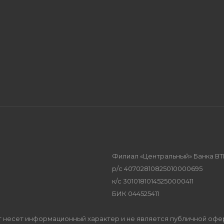
Филиал «Центральный» Банка ВТ
р/с 40702810825010000695
к/с 30101810145250000411
БИК 044525411
Сайт несет информационный характер и не является публичной оф