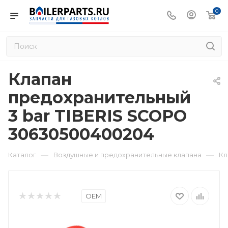
0
Клапан
предохранительный
3 bar TIBERIS SCOPO
30630500400204
—
—
Каталог
Воздушные и предохранительные клапана
Кл
OEM