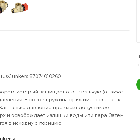
Н
п
us/Junkers 87074010260
ором, который защищает отопительную (а также
давления. В покое пружина прижимает клапан к
 Как только давление превысит допустимое
ерх и освобождает излишки воды или пара. Затем
тся в исходную позицию.
nkers: