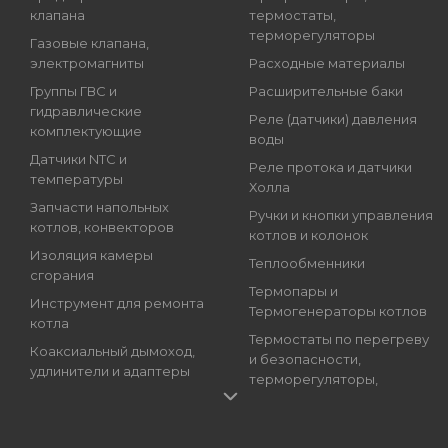
клапана
термостаты,
терморегуляторы
Газовые клапана,
электромагниты
Расходные материалы
Группы ГВС и
Расширительные баки
гидравлические
Реле (датчики) давления
комплектующие
воды
Датчики NTC и
Реле протока и датчики
температуры
Холла
Запчасти напольных
Ручки и кнопки управления
котлов, конвекторов
котлов и колонок
Изоляция камеры
Теплообменники
сгорания
Термопары и
Инструмент для ремонта
Термогенераторы котлов
котла
Термостаты по перегреву
Коаксиальный дымоход,
и безопасности,
удлинители и адаптеры
терморегуляторы,
Краны подпитки котлов
регуляторы температуры
(краны наполнения)
Трансформаторы розжига,
Магниевые аноды, гильзы
Блоки розжига