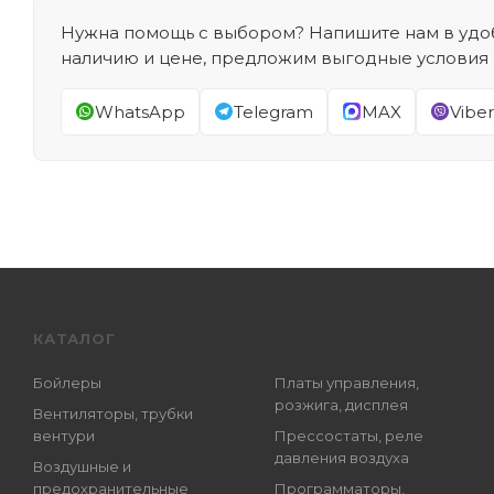
Нужна помощь с выбором? Напишите нам в удоб
наличию и цене, предложим выгодные условия
WhatsApp
Telegram
MAX
Viber
КАТАЛОГ
Бойлеры
Платы управления,
розжига, дисплея
Вентиляторы, трубки
вентури
Прессостаты, реле
давления воздуха
Воздушные и
предохранительные
Программаторы,