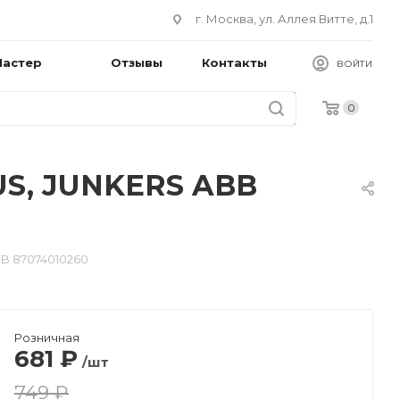
г. Москва, ул. Аллея Витте, д.1
Мастер
Отзывы
Контакты
ВОЙТИ
0
US, JUNKERS ABB
B 87074010260
Розничная
681
₽
/шт
749 ₽