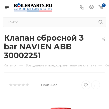
0
Клапан сбросной 3
bar NAVIEN ABB
30002251
—
—
Каталог
Воздушные и предохранительные клапана
Кл
Оригинал