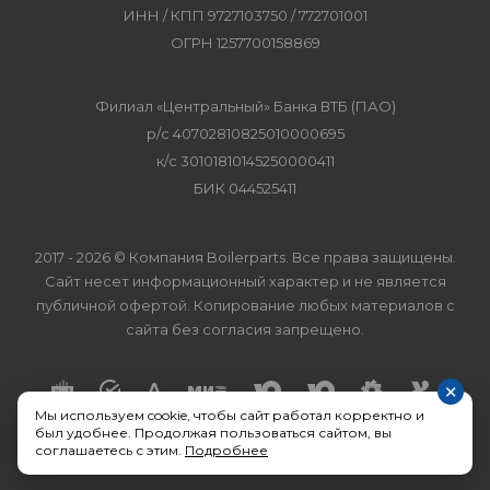
ИНН / КПП 9727103750 / 772701001
ОГРН 1257700158869
Филиал «Центральный» Банка ВТБ (ПАО)
р/с 40702810825010000695
к/с 30101810145250000411
БИК 044525411
2017 - 2026 © Компания Boilerparts. Все права защищены.
Сайт несет информационный характер и не является
публичной офертой. Копирование любых материалов с
сайта без согласия запрещено.
×
Мы используем cookie, чтобы сайт работал корректно и
был удобнее. Продолжая пользоваться сайтом, вы
соглашаетесь с этим.
Подробнее