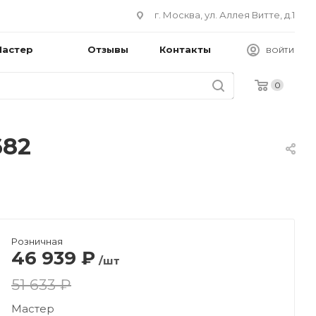
г. Москва, ул. Аллея Витте, д.1
Мастер
Отзывы
Контакты
ВОЙТИ
0
682
Розничная
46 939
₽
/шт
51 633 ₽
Мастер