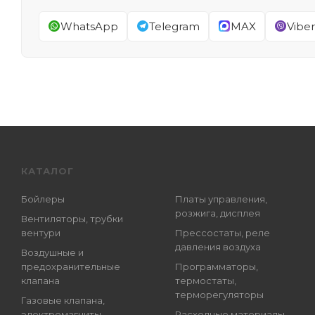
WhatsApp
Telegram
MAX
Viber
КАТАЛОГ
Бойлеры
Платы управления,
розжига, дисплея
Вентиляторы, трубки
вентури
Прессостаты, реле
давления воздуха
Воздушные и
предохранительные
Программаторы,
клапана
термостаты,
терморегуляторы
Газовые клапана,
электромагниты
Расходные материалы