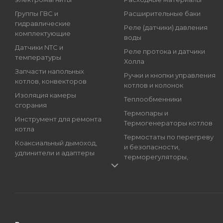
Группы ГВС и
Расширительные баки
гидравлические
Реле (датчики) давления
комплектующие
воды
Датчики NTC и
Реле протока и датчики
температуры
Холла
Запчасти напольных
Ручки и кнопки управления
котлов, конвекторов
котлов и колонок
Изоляция камеры
Теплообменники
сгорания
Термопары и
Инструмент для ремонта
Термогенераторы котлов
котла
Термостаты по перегреву
Коаксиальный дымоход,
и безопасности,
удлинители и адаптеры
терморегуляторы,
Краны подпитки котлов
регуляторы температуры
(краны наполнения)
Трансформаторы розжига,
Магниевые аноды, гильзы
Блоки розжига
и тэны
Циркуляционные Насосы,
Манометры, термометры
Топливные Насосы, Улитки