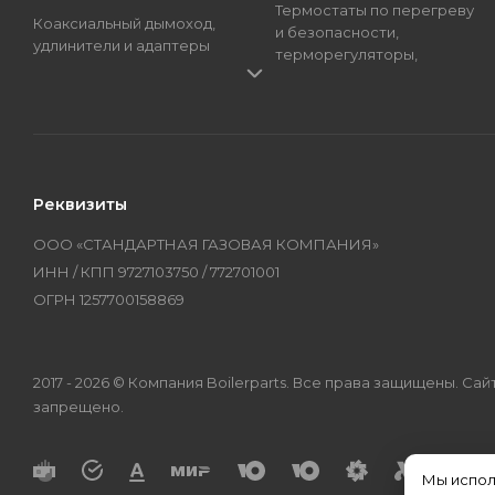
Термостаты по перегреву
Коаксиальный дымоход,
и безопасности,
удлинители и адаптеры
терморегуляторы,
Краны подпитки котлов
регуляторы температуры
(краны наполнения)
Трансформаторы розжига,
Магниевые аноды, гильзы
Блоки розжига
и тэны
Циркуляционные Насосы,
Манометры, термометры
Топливные Насосы, Улитки
Реквизиты
и термоманометры
Электроды котлов и
Мембраны котлов и
колонок
ООО «СТАНДАРТНАЯ ГАЗОВАЯ КОМПАНИЯ»
колонок
Бренды
ИНН / КПП 9727103750 / 772701001
Оборудование
ОГРН 1257700158869
2017 - 2026 © Компания Boilerparts. Все права защищены. 
запрещено.
Мы испол