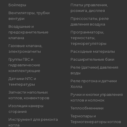
Бойлеры
Платы управления,
розжига, дисплея
Вентиляторы, трубки
вентури
Прессостаты, реле
давления воздуха
Воздушные и
предохранительные
Программаторы,
клапана
термостаты,
терморегуляторы
Газовые клапана,
электромагниты
Расходные материалы
Группы ГВС и
Расширительные баки
гидравлические
Реле (датчики) давления
комплектующие
воды
Датчики NTC и
Реле протока и датчики
температуры
Холла
Запчасти напольных
Ручки и кнопки управления
котлов, конвекторов
котлов и колонок
Изоляция камеры
Теплообменники
сгорания
Термопары и
Инструмент для ремонта
Термогенераторы котлов
котла