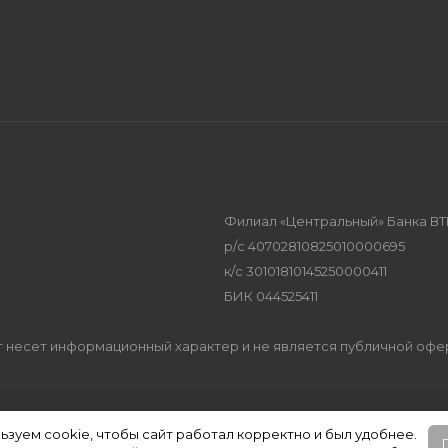
Филиал «Центральный» Банка ВТ
р/с 40702810825010000695
к/с 30101810145250000411
БИК 044525411
Сайт несет информационный характер и не является публичной оф
ьзуем cookie, чтобы сайт работал корректно и был удобнее.