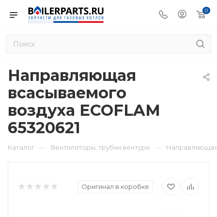
0
Направляющая
всасываемого
воздуха ECOFLAM
65320621
—
—
Каталог
Вентиляторы, трубки вентури
Направляющая 
Оригинал в коробке