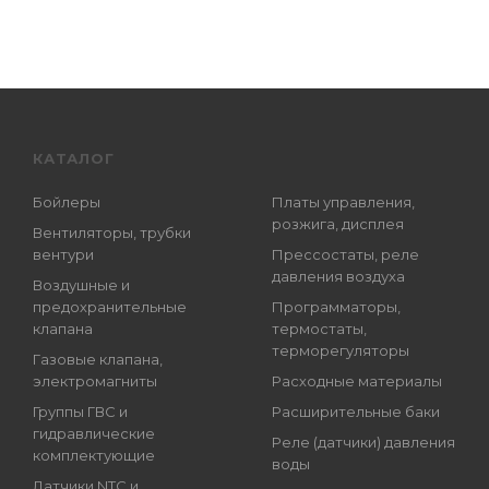
КАТАЛОГ
Бойлеры
Платы управления,
розжига, дисплея
Вентиляторы, трубки
вентури
Прессостаты, реле
давления воздуха
Воздушные и
предохранительные
Программаторы,
клапана
термостаты,
терморегуляторы
Газовые клапана,
электромагниты
Расходные материалы
Группы ГВС и
Расширительные баки
гидравлические
Реле (датчики) давления
комплектующие
воды
Датчики NTC и