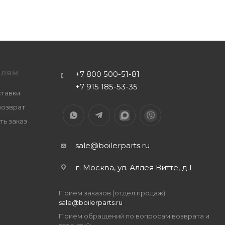
ЕЛЯМ
+7 800 500-51-81
+7 915 185-53-35
ставки
возврат
ть заказ
sale@boilerparts.ru
г. Москва, ул. Аллея Витте, д.1
Приём заказов (отдел продаж):
sale@boilerparts.ru
Приём обращений по вопросам возврата и