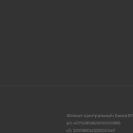
Филиал «Центральный» Банка ВТ
р/с 40702810825010000695
к/с 30101810145250000411