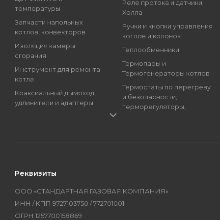
Реле протока и датчики
температуры
Холла
Запчасти напольных
Ручки и кнопки управления
котлов, конвекторов
котлов и колонок
Изоляция камеры
Теплообменники
сгорания
Термопары и
Инструмент для ремонта
Термогенераторы котлов
котла
Термостаты по перегреву
Коаксиальный дымоход,
и безопасности,
удлинители и адаптеры
терморегуляторы,
Краны подпитки котлов
регуляторы температуры
(краны наполнения)
Трансформаторы розжига,
Магниевые аноды, гильзы
Блоки розжига
и тэны
Циркуляционные Насосы,
Манометры, термометры
Топливные Насосы, Улитки
Реквизиты
и термоманометры
Электроды котлов и
Мембраны котлов и
колонок
ООО «СТАНДАРТНАЯ ГАЗОВАЯ КОМПАНИЯ»
колонок
Бренды
ИНН / КПП 9727103750 / 772701001
Оборудование
ОГРН 1257700158869