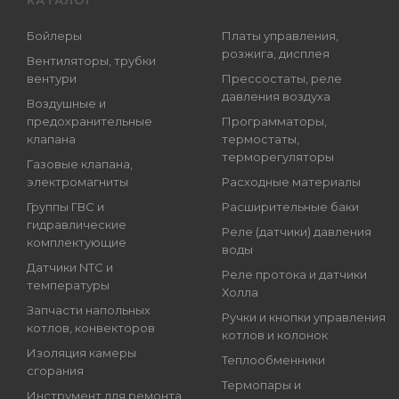
КАТАЛОГ
Бойлеры
Платы управления,
розжига, дисплея
Вентиляторы, трубки
вентури
Прессостаты, реле
давления воздуха
Воздушные и
предохранительные
Программаторы,
клапана
термостаты,
терморегуляторы
Газовые клапана,
электромагниты
Расходные материалы
Группы ГВС и
Расширительные баки
гидравлические
Реле (датчики) давления
комплектующие
воды
Датчики NTC и
Реле протока и датчики
температуры
Холла
Запчасти напольных
Ручки и кнопки управления
котлов, конвекторов
котлов и колонок
Изоляция камеры
Теплообменники
сгорания
Термопары и
Инструмент для ремонта