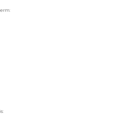
herm:
s: