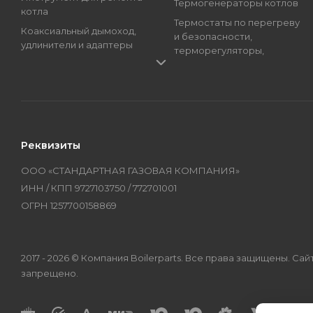
Термогенераторы котлов
котла
Термостаты по перегреву
Коаксиальный дымоход,
и безопасности,
удлинители и адаптеры
терморегуляторы,
Краны подпитки котлов
регуляторы температуры
(краны наполнения)
Трансформаторы розжига,
Магниевые аноды, гильзы
Блоки розжига
и тэны
Циркуляционные Насосы,
Манометры, термометры
Топливные Насосы, Улитки
Реквизиты
и термоманометры
Электроды котлов и
Мембраны котлов и
колонок
ООО «СТАНДАРТНАЯ ГАЗОВАЯ КОМПАНИЯ»
колонок
Бренды
ИНН / КПП 9727103750 / 772701001
Оборудование
ОГРН 1257700158869
2017 - 2026 © Компания Boilerparts. Все права защищены. 
запрещено.