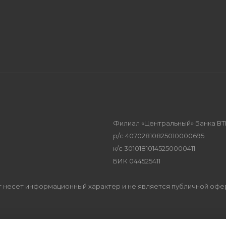
Филиал «Центральный» Банка ВТ
р/с 40702810825010000695
к/с 30101810145250000411
БИК 044525411
Сайт несет информационный характер и не является публичной оф