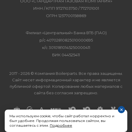
ООО «СТАНДАРТНАЯ ГАЗОВАЯ КОМПАНИЯ»
ИНН / КПП 9727103750 / 772701001
ОГРН 1257700158869
Филиал «Центральный» Банка ВТБ (ПАО)
р/с 40702810825010000695
к/с 30101810145250000411
БИК 044525411
2017 - 2026 © Компания Boilerparts. Все права защищены.
Сайт несет информационный характер и не является
публичной офертой. Копирование любых материалов с
сайта без согласия запрещено.
×
Мы используем cookie, чтобы сайт работал корректно и
был удобнее. Продолжая пользоваться сайтом, вы
соглашаетесь с этим.
Подробнее