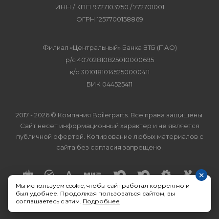
ИНН / КПП 9727103750 / 772701001
ОГРН 1257700158869
Филиал «Центральный» Банка ВТБ (ПАО)
р/с 40702810825010000695
к/с 30101810145250000411
БИК 044525411
2017 - 2026 © Компания Boilerparts. Все права защищены.
Сайт несет информационный характер и не является
публичной офертой. Копирование любых материалов с
сайта без согласия запрещено.
×
Мы используем cookie, чтобы сайт работал корректно и
был удобнее. Продолжая пользоваться сайтом, вы
соглашаетесь с этим.
Подробнее