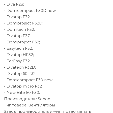
- Diva F28;
- Domicompact F30D new;
- Divatop F32;
- Domiproject F32D;
- Domitech F32;
- Divatop F37;
- Domiproject F32;
- Easytech F32;
- Divatop HF32;
- FerEasy F32;
- Divatech F32D;
- Divatop 60 F32;
- Domicompact F30 new;
- Divatop micro F32;
- New Elite 60 F30.
Производитель: Sohon
Тип товара: Вентиляторы
Завод производитель имеет право менять