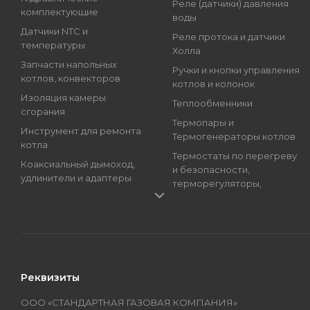
Реле (датчики) давления
комплектующие
воды
Датчики NTC и
Реле протока и датчики
температуры
Холла
Запчасти напольных
Ручки и кнопки управления
котлов, конвекторов
котлов и колонок
Изоляция камеры
Теплообменники
сгорания
Термопары и
Инструмент для ремонта
Термогенераторы котлов
котла
Термостаты по перегреву
Коаксиальный дымоход,
и безопасности,
удлинители и адаптеры
терморегуляторы,
Краны подпитки котлов
регуляторы температуры
(краны наполнения)
Трансформаторы розжига,
Магниевые аноды, гильзы
Блоки розжига
и тэны
Циркуляционные Насосы,
Манометры, термометры
Топливные Насосы, Улитки
Реквизиты
и термоманометры
Электроды котлов и
Мембраны котлов и
колонок
ООО «СТАНДАРТНАЯ ГАЗОВАЯ КОМПАНИЯ»