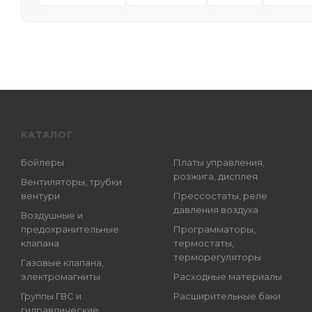
КАТАЛОГ
Бойлеры
Платы управления,
розжига, дисплея
Вентиляторы, трубки
вентури
Прессостаты, реле
давления воздуха
Воздушные и
предохранительные
Программаторы,
клапана
термостаты,
терморегуляторы
Газовые клапана,
электромагниты
Расходные материалы
Группы ГВС и
Расширительные баки
гидравлические