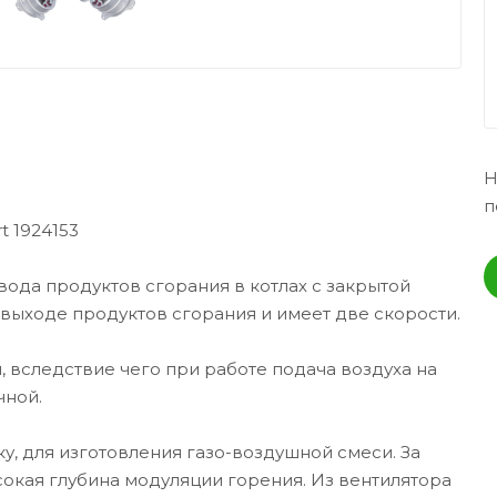
Н
п
t 1924153
ода продуктов сгорания в котлах с закрытой
 выходе продуктов сгорания и имеет две скорости.
 вследствие чего при работе подача воздуха на
чной.
у, для изготовления газо-воздушной смеси. За
сокая глубина модуляции горения. Из вентилятора