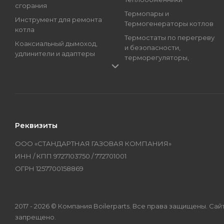
сгорания
Термопары и
Инструмент для ремонта
Термогенераторы котлов
котла
Термостаты по перегреву
Коаксиальный дымоход,
и безопасности,
удлинители и адаптеры
терморегуляторы,
Краны подпитки котлов
регуляторы температуры
(краны наполнения)
Трансформаторы розжига,
Магниевые аноды, гильзы
Блоки розжига
и тэны
Циркуляционные Насосы,
Манометры, термометры
Топливные Насосы, Улитки
Реквизиты
и термоманометры
Электроды котлов и
Мембраны котлов и
колонок
ООО «СТАНДАРТНАЯ ГАЗОВАЯ КОМПАНИЯ»
колонок
Бренды
ИНН / КПП 9727103750 / 772701001
Оборудование
ОГРН 1257700158869
2017 - 2026 © Компания Boilerparts. Все права защищены. 
запрещено.