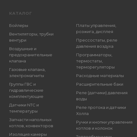
КАТАЛОГ
Бойлеры
Платы управления,
розжига, дисплея
Вентиляторы, трубки
вентури
Прессостаты, реле
давления воздуха
Воздушные и
предохранительные
Программаторы,
клапана
термостаты,
терморегуляторы
Газовые клапана,
электромагниты
Расходные материалы
Группы ГВС и
Расширительные баки
гидравлические
Реле (датчики) давления
комплектующие
воды
Датчики NTC и
Реле протока и датчики
температуры
Холла
Запчасти напольных
Ручки и кнопки управления
котлов, конвекторов
котлов и колонок
Изоляция камеры
Теплообменники