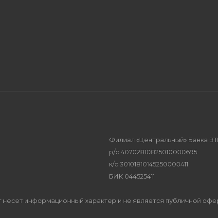
Филиал «Центральный» Банка ВТ
р/с 40702810825010000695
к/с 30101810145250000411
БИК 044525411
Сайт несет информационный характер и не является публичной оф