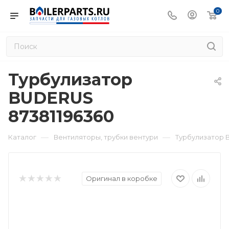
0
Турбулизатор
BUDERUS
87381196360
—
—
Каталог
Вентиляторы, трубки вентури
Турбулизатор 
Оригинал в коробке