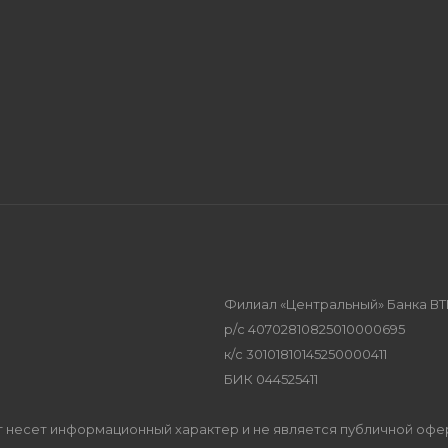
Филиал «Центральный» Банка ВТ
р/с 40702810825010000695
к/с 30101810145250000411
БИК 044525411
Сайт несет информационный характер и не является публичной оф