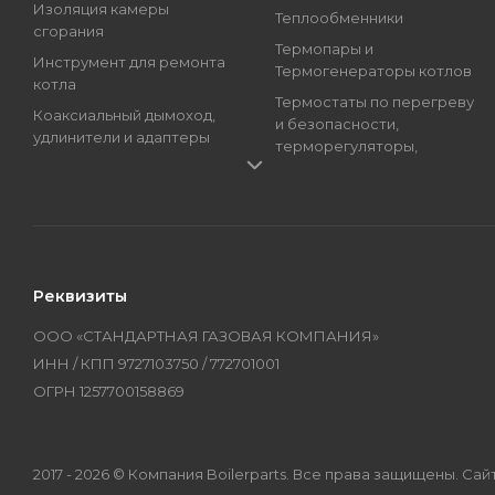
Изоляция камеры
Теплообменники
сгорания
Термопары и
Инструмент для ремонта
Термогенераторы котлов
котла
Термостаты по перегреву
Коаксиальный дымоход,
и безопасности,
удлинители и адаптеры
терморегуляторы,
Краны подпитки котлов
регуляторы температуры
(краны наполнения)
Трансформаторы розжига,
Магниевые аноды, гильзы
Блоки розжига
и тэны
Циркуляционные Насосы,
Манометры, термометры
Топливные Насосы, Улитки
Реквизиты
и термоманометры
Электроды котлов и
Мембраны котлов и
колонок
ООО «СТАНДАРТНАЯ ГАЗОВАЯ КОМПАНИЯ»
колонок
Бренды
ИНН / КПП 9727103750 / 772701001
Оборудование
ОГРН 1257700158869
2017 - 2026 © Компания Boilerparts. Все права защищены. 