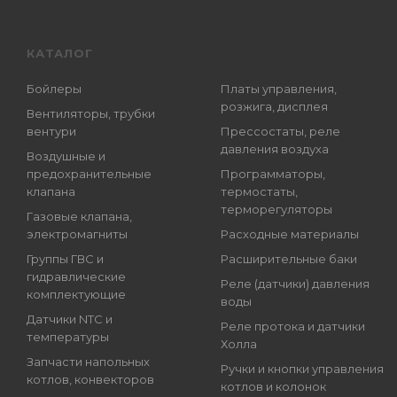
КАТАЛОГ
Бойлеры
Платы управления,
розжига, дисплея
Вентиляторы, трубки
вентури
Прессостаты, реле
давления воздуха
Воздушные и
предохранительные
Программаторы,
клапана
термостаты,
терморегуляторы
Газовые клапана,
электромагниты
Расходные материалы
Группы ГВС и
Расширительные баки
гидравлические
Реле (датчики) давления
комплектующие
воды
Датчики NTC и
Реле протока и датчики
температуры
Холла
Запчасти напольных
Ручки и кнопки управления
котлов, конвекторов
котлов и колонок