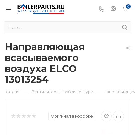
0
Направляющая
всасываемого
воздуха ELCO
13013254
—
—
Каталог
Вентиляторы, трубки вентури
Направляющая 
Оригинал в коробке