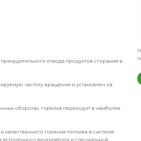
Н
п
я принудительного отвода продуктов сгорания в
лируемую частоту вращения и установлен на
енных оборотах, горелка переходит в наиболее
 и качественного горения топлива в системе.
 встроенного вентилятора и специальной