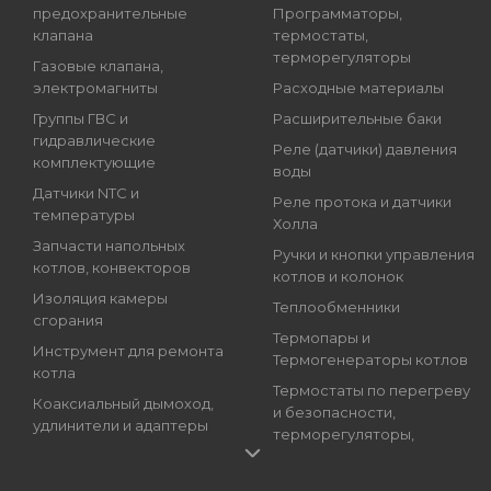
предохранительные
Программаторы,
клапана
термостаты,
терморегуляторы
Газовые клапана,
электромагниты
Расходные материалы
Группы ГВС и
Расширительные баки
гидравлические
Реле (датчики) давления
комплектующие
воды
Датчики NTC и
Реле протока и датчики
температуры
Холла
Запчасти напольных
Ручки и кнопки управления
котлов, конвекторов
котлов и колонок
Изоляция камеры
Теплообменники
сгорания
Термопары и
Инструмент для ремонта
Термогенераторы котлов
котла
Термостаты по перегреву
Коаксиальный дымоход,
и безопасности,
удлинители и адаптеры
терморегуляторы,
Краны подпитки котлов
регуляторы температуры
(краны наполнения)
Трансформаторы розжига,