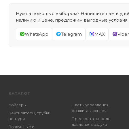
Нужна помощь с выбором? Напишите нам в удоб
наличию и цене, предложим выгодные условия
WhatsApp
Telegram
MAX
Viber
КАТАЛОГ
Бойлеры
Платы управления,
розжига, дисплея
Вентиляторы, трубки
вентури
Прессостаты, реле
давления воздуха
Воздушные и