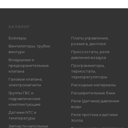
КАТАЛОГ
Бойлеры
Платы управления,
розжига, дисплея
Вентиляторы, трубки
вентури
Прессостаты, реле
давления воздуха
Воздушные и
предохранительные
Программаторы,
клапана
термостаты,
терморегуляторы
Газовые клапана,
электромагниты
Расходные материалы
Группы ГВС и
Расширительные баки
гидравлические
Реле (датчики) давления
комплектующие
воды
Датчики NTC и
Реле протока и датчики
температуры
Холла
Запчасти напольных