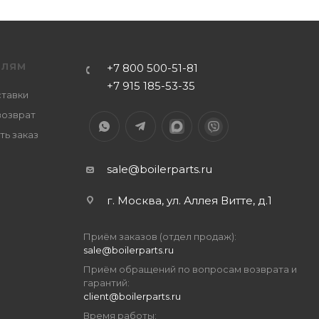
ЕЛЯМ
+7 800 500-51-81
+7 915 185-53-35
ставки
возврат
ть заказ
sale@boilerparts.ru
г. Москва, ул. Аллея Витте, д.1
Приём заказов (отдел продаж):
sale@boilerparts.ru
Приём обращений по вопросам возврата и
гарантий:
client@boilerparts.ru
Время работы: