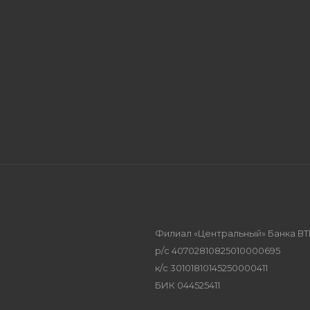
Филиал «Центральный» Банка ВТ
р/с 40702810825010000695
к/с 30101810145250000411
БИК 044525411