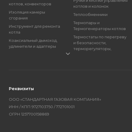
Ручки и кнопки управления
котлов, конвекторов
котлов и колонок
Изоляция камеры
Теплообменники
сгорания
Термопары и
Инструмент для ремонта
Термогенераторы котлов
котла
Термостаты по перегреву
Коаксиальный дымоход,
и безопасности,
удлинители и адаптеры
терморегуляторы,
Краны подпитки котлов
регуляторы температуры
(краны наполнения)
Трансформаторы розжига,
Магниевые аноды, гильзы
Блоки розжига
и тэны
Циркуляционные Насосы,
Манометры, термометры
Топливные Насосы, Улитки
Реквизиты
и термоманометры
Электроды котлов и
Мембраны котлов и
колонок
ООО «СТАНДАРТНАЯ ГАЗОВАЯ КОМПАНИЯ»
колонок
Бренды
ИНН / КПП 9727103750 / 772701001
Оборудование
ОГРН 1257700158869