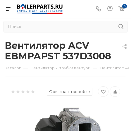
0
Вентилятор ACV
EBMPAPST 537D3008
—
—
Каталог
Вентиляторы, трубки вентури
Вентилятор A
Оригинал в коробке