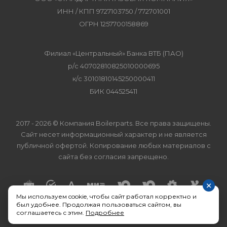
ИНН / КПП 9727103750 / 772701001
ОГРН 1257700158869
Филиал «Центральный» Банка ВТБ (ПАО)
р/с 40702810825010000695
к/с 30101810145250000411
БИК 044525411
2017 - 2026 © Компания Boilerparts. Все права защищены.
Сайт несет информационный характер и не является
публичной офертой. Копирование любых материалов с
сайта без согласия запрещено.
×
Мы используем cookie, чтобы сайт работал корректно и
был удобнее. Продолжая пользоваться сайтом, вы
соглашаетесь с этим.
Подробнее