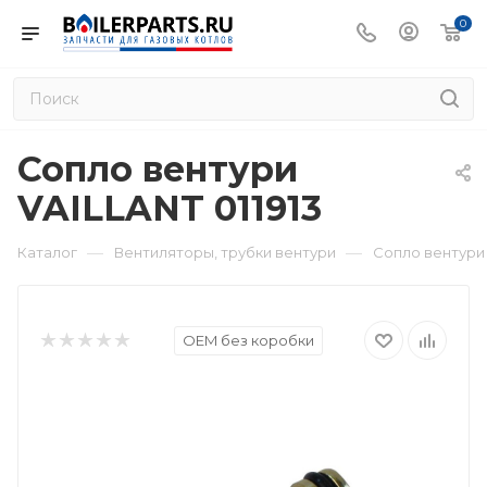
0
Сопло вентури
VAILLANT 011913
—
—
Каталог
Вентиляторы, трубки вентури
Сопло вентури 
OEM без коробки