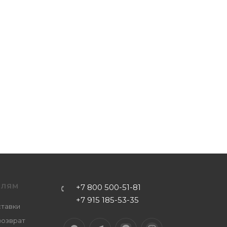
ЕЛЯМ
+7 800 500-51-81
+7 915 185-53-35
ставки
возврат