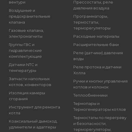
вентури
Прессостаты, реле
давления воздуха
Воздушные и
предохранительные
Программаторы,
клапана
термостаты,
терморегуляторы
Газовые клапана,
электромагниты
Расходные материалы
Группы ГВС и
Расширительные баки
гидравлические
Реле (датчики) давления
комплектующие
воды
Датчики NTC и
Реле протока и датчики
температуры
Холла
Запчасти напольных
Ручки и кнопки управления
котлов, конвекторов
котлов и колонок
Изоляция камеры
Теплообменники
сгорания
Термопары и
Инструмент для ремонта
Термогенераторы котлов
котла
Термостаты по перегреву
Коаксиальный дымоход,
и безопасности,
удлинители и адаптеры
терморегуляторы,