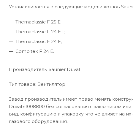
Устанавливается в следующие модели котлов Saunie
Themaclassic F 25 E;
Themaclassic F 24 E 1;
Themaclassic F 24 E;
Combitek F 24 E.
Производитель: Saunier Duval
Тип товара: Вентилятор
Завод производитель имеет право менять конструк
Duval s1008800 без согласования с заказчиком ил
вид, конфигурацию и упаковку, что не влияет на и
газового оборудования.