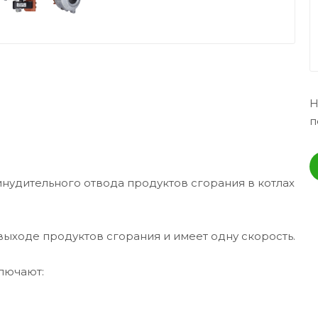
Н
п
инудительного отвода продуктов сгорания в котлах
выходе продуктов сгорания и имеет одну скорость.
лючают: