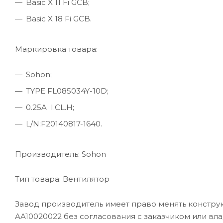
Basic X 11 Fi GCB;
Basic X 18 Fi GCB.
Маркировка товара:
Sohon;
TYPE FL085034Y-10D;
0.25A I.CL.H;
L/N:F20140817-1640.
Производитель: Sohon
Тип товара: Вентилятор
Завод производитель имеет право менять конструкц
AA10020022 без согласования с заказчиком или вл