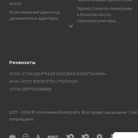
котла
Термостаты по перегреву
Коаксиальный дымоход,
и безопасности,
удлинители и адаптеры
терморегуляторы,
Краны подпитки котлов
регуляторы температуры
(краны наполнения)
Трансформаторы розжига,
Магниевые аноды, гильзы
Блоки розжига
и тэны
Циркуляционные Насосы,
Манометры, термометры
Топливные Насосы, Улитки
Реквизиты
и термоманометры
Электроды котлов и
Мембраны котлов и
колонок
ООО «СТАНДАРТНАЯ ГАЗОВАЯ КОМПАНИЯ»
колонок
Бренды
ИНН / КПП 9727103750 / 772701001
Оборудование
ОГРН 1257700158869
2017 - 2026 © Компания Boilerparts. Все права защищены. 
запрещено.