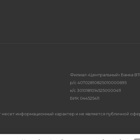
Филиал «Центральный» Банка ВТ
р/с 40702810825010000695
к/с 30101810145250000411
БИК 044525411
Сайт несет информационный характер и не является публичной оф