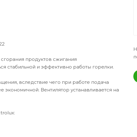
22
Н
п
 сгорания продуктов сжигания
ься стабильной и эффективно работы горелки.
ащения, вследствие чего при работе подача
е экономичной. Вентилятор устанавливается на
rolux: