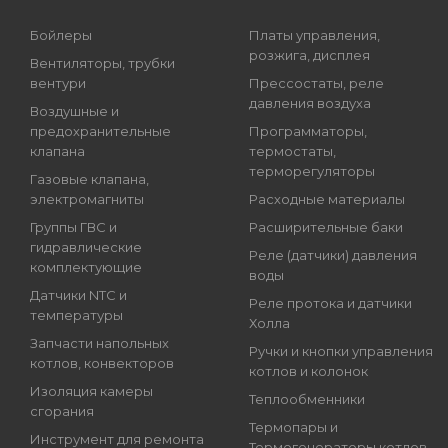
Бойлеры
Платы управления,
розжига, дисплея
Вентиляторы, трубки
вентури
Прессостаты, реле
давления воздуха
Воздушные и
предохранительные
Программаторы,
клапана
термостаты,
терморегуляторы
Газовые клапана,
электромагниты
Расходные материалы
Группы ГВС и
Расширительные баки
гидравлические
Реле (датчики) давления
комплектующие
воды
Датчики NTC и
Реле протока и датчики
температуры
Холла
Запчасти напольных
Ручки и кнопки управления
котлов, конвекторов
котлов и колонок
Изоляция камеры
Теплообменники
сгорания
Термопары и
Инструмент для ремонта
Термогенераторы котлов