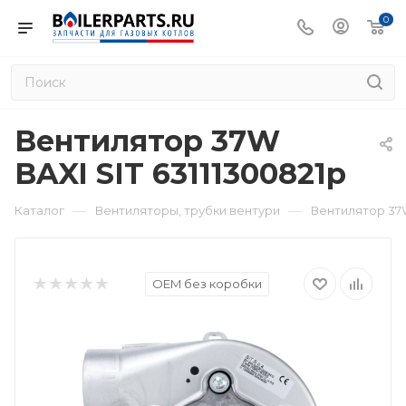
0
Вентилятор 37W
BAXI SIT 63111300821p
—
—
Каталог
Вентиляторы, трубки вентури
Вентилятор 37W
OEM без коробки