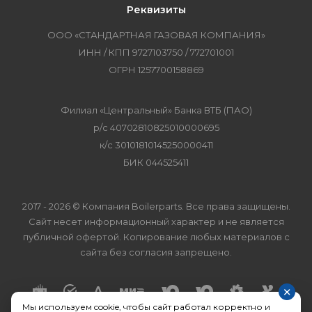
Реквизиты
ООО «СТАНДАРТНАЯ ГАЗОВАЯ КОМПАНИЯ»
ИНН / КПП 9727103750 / 772701001
ОГРН 1257700158869
Филиал «Центральный» Банка ВТБ (ПАО)
р/с 40702810825010000695
к/с 30101810145250000411
БИК 044525411
2017 - 2026 © Компания Boilerparts. Все права защищены.
Сайт несет информационный характер и не является
публичной офертой. Копирование любых материалов с
сайта без согласия запрещено.
×
Мы используем cookie, чтобы сайт работал корректно и