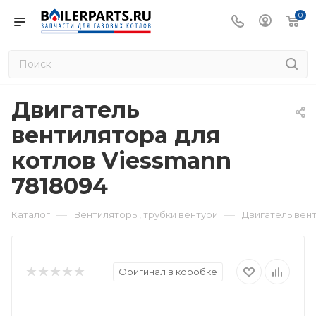
0
Двигатель
вентилятора для
котлов Viessmann
7818094
—
—
Каталог
Вентиляторы, трубки вентури
Двигатель вент
Оригинал в коробке