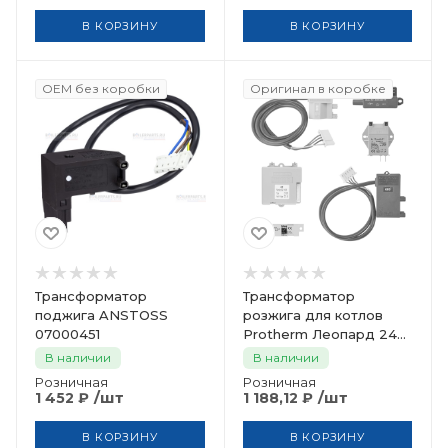
В КОРЗИНУ
В КОРЗИНУ
OEM без коробки
Оригинал в коробке
Трансформатор
Трансформатор
поджига ANSTOSS
розжига для котлов
07000451
Protherm Леопард 24
МТМ 0020098306
В наличии
В наличии
Розничная
Розничная
/шт
/шт
1 452
₽
1 188,12
₽
В КОРЗИНУ
В КОРЗИНУ