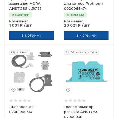
зажигания MORA
для котлов Protherm
ANSTOSS st50135
0020069474
В наличии
В наличии
Розничная
Розничная
/шт
/шт
1 001
₽
20 021
₽
В КОРЗИНУ
В КОРЗИНУ
Оригинал
OEM без коробки
Пьезорозжиг
Трансформатор
87081080510
розжига ANSTOSS
07000038