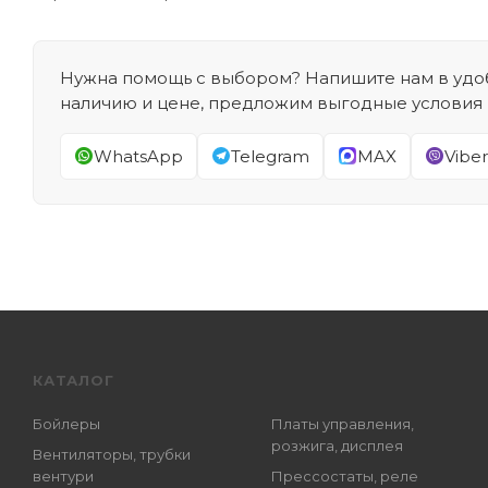
Нужна помощь с выбором? Напишите нам в удоб
наличию и цене, предложим выгодные условия
WhatsApp
Telegram
MAX
Viber
КАТАЛОГ
Бойлеры
Платы управления,
розжига, дисплея
Вентиляторы, трубки
вентури
Прессостаты, реле