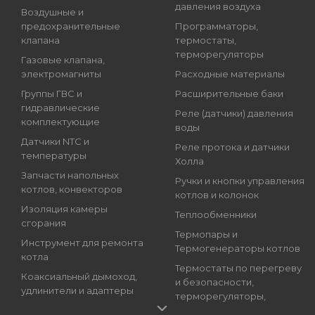
давления воздуха
Воздушные и
предохранительные
Программаторы,
клапана
термостаты,
терморегуляторы
Газовые клапана,
электромагниты
Расходные материалы
Группы ГВС и
Расширительные баки
гидравлические
Реле (датчики) давления
комплектующие
воды
Датчики NTC и
Реле протока и датчики
температуры
Холла
Запчасти напольных
Ручки и кнопки управления
котлов, конвекторов
котлов и колонок
Изоляция камеры
Теплообменники
сгорания
Термопары и
Инструмент для ремонта
Термогенераторы котлов
котла
Термостаты по перегреву
Коаксиальный дымоход,
и безопасности,
удлинители и адаптеры
терморегуляторы,
Краны подпитки котлов
регуляторы температуры