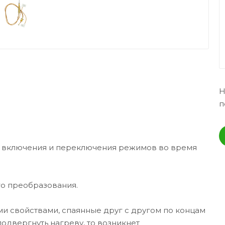
Н
п
го включения и переключения режимов во время
го преобразования.
ми свойствами, спаянные друг с другом по концам
одвергнуть нагреву, то возникнет