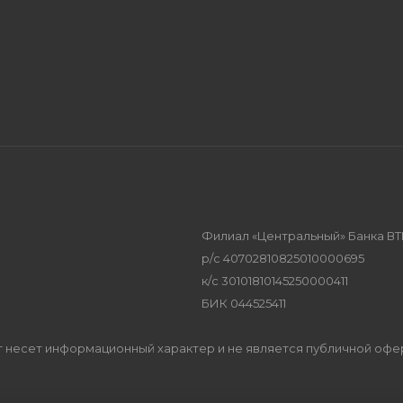
Филиал «Центральный» Банка ВТ
р/с 40702810825010000695
к/с 30101810145250000411
БИК 044525411
Сайт несет информационный характер и не является публичной оф