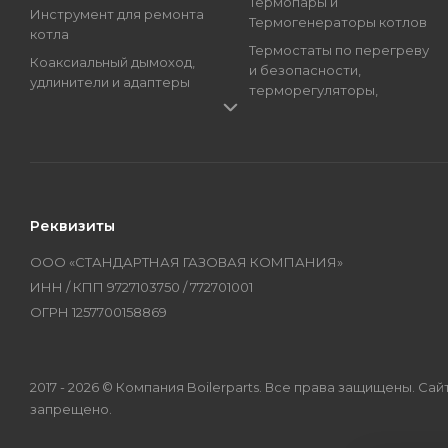
Термопары и
Инструмент для ремонта
Термогенераторы котлов
котла
Термостаты по перегреву
Коаксиальный дымоход,
и безопасности,
удлинители и адаптеры
терморегуляторы,
Краны подпитки котлов
регуляторы температуры
(краны наполнения)
Трансформаторы розжига,
Магниевые аноды, гильзы
Блоки розжига
и тэны
Циркуляционные Насосы,
Манометры, термометры
Топливные Насосы, Улитки
Реквизиты
и термоманометры
Электроды котлов и
Мембраны котлов и
колонок
ООО «СТАНДАРТНАЯ ГАЗОВАЯ КОМПАНИЯ»
колонок
Бренды
ИНН / КПП 9727103750 / 772701001
Оборудование
ОГРН 1257700158869
2017 - 2026 © Компания Boilerparts. Все права защищены. 
запрещено.