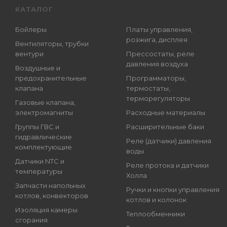
КАТАЛОГ
Бойлеры
Платы управления,
розжига, дисплея
Вентиляторы, трубки
вентури
Прессостаты, реле
давления воздуха
Воздушные и
предохранительные
Программаторы,
клапана
термостаты,
терморегуляторы
Газовые клапана,
электромагниты
Расходные материалы
Группы ГВС и
Расширительные баки
гидравлические
Реле (датчики) давления
комплектующие
воды
Датчики NTC и
Реле протока и датчики
температуры
Холла
Запчасти напольных
Ручки и кнопки управления
котлов, конвекторов
котлов и колонок
Изоляция камеры
Теплообменники
сгорания