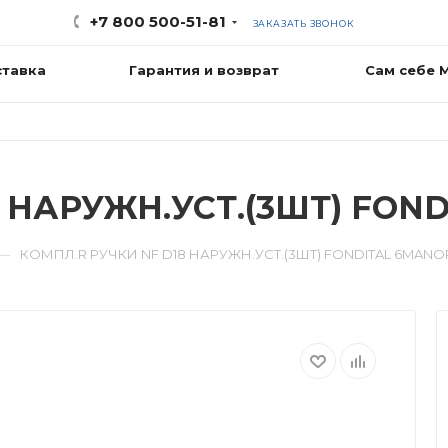
+7 800 500-51-81
ЗАКАЗАТЬ ЗВОНОК
ставка
Гарантия и возврат
Сам себе 
 НАРУЖН.УСТ.(3ШТ) FON
—
КОМПЛ.R РУЧКИ NF D18 НАРУЖН.УСТ.(3ШТ) FONDITAL 6MAN