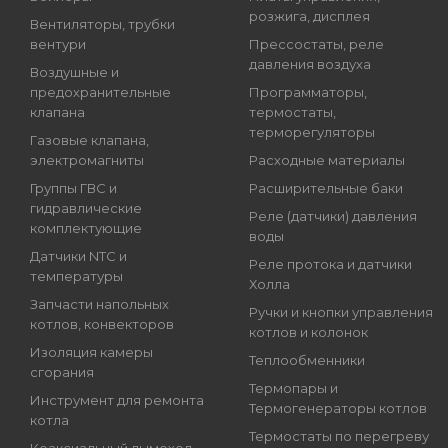
розжига, дисплея
Вентиляторы, трубки
вентури
Прессостаты, реле
давления воздуха
Воздушные и
предохранительные
Программаторы,
клапана
термостаты,
терморегуляторы
Газовые клапана,
электромагниты
Расходные материалы
Группы ГВС и
Расширительные баки
гидравлические
Реле (датчики) давления
комплектующие
воды
Датчики NTC и
Реле протока и датчики
температуры
Холла
Запчасти напольных
Ручки и кнопки управления
котлов, конвекторов
котлов и колонок
Изоляция камеры
Теплообменники
сгорания
Термопары и
Инструмент для ремонта
Термогенераторы котлов
котла
Термостаты по перегреву