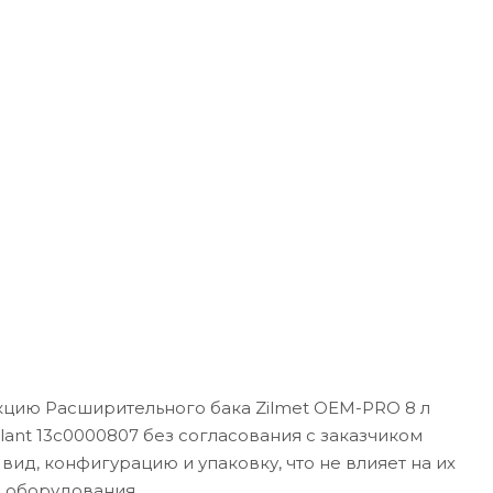
кцию Расширительного бака Zilmet OEM-PRO 8 л
aillant 13c0000807 без согласования с заказчиком
ид, конфигурацию и упаковку, что не влияет на их
о оборудования.