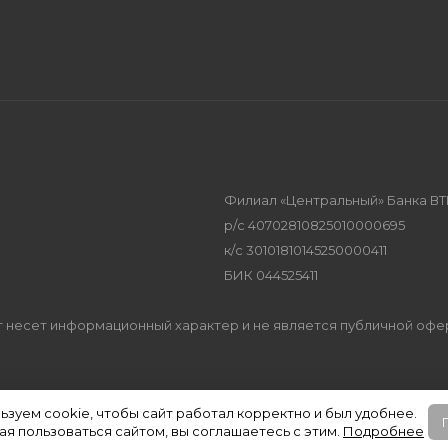
Филиал «Центральный» Банка ВТ
р/с 40702810825010000695
к/с 30101810145250000411
БИК 044525411
Сайт несет информационный характер и не является публичной оф
ьзуем cookie, чтобы сайт работал корректно и был удобнее.
я пользоваться сайтом, вы соглашаетесь с этим.
Подробнее