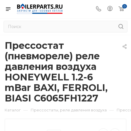
0
Прессостат
(пневмореле) реле
давления воздуха
HONEYWELL 1.2-6
mBar BAXI, FERROLI,
BIASI C6065FH1227
—
—
Каталог
Прессостаты, реле давления воздуха
Прессо