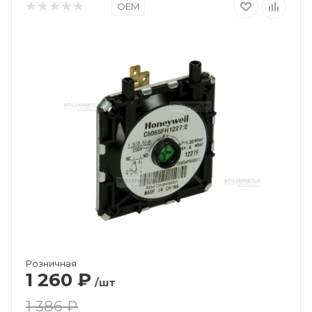
OEM
Розничная
1 260
₽
/шт
1 386 ₽