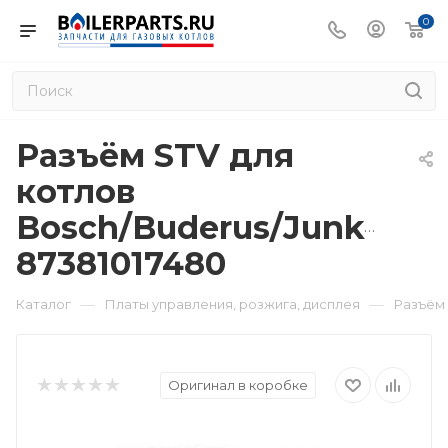
0
Разъём STV для
котлов
Bosch/Buderus/Junkers/
87381017480
—
—
Каталог
Платы управления, розжига, дисплея
Разъём 
Оригинал в коробке