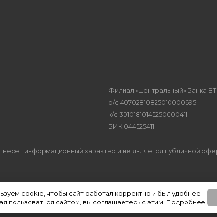
Филиал «Центральный» Банка ВТ
р/с 40702810825010000695
к/с 30101810145250000411
БИК 044525411
Сайт несет информационный характер и не является публичной оф
ьзуем cookie, чтобы сайт работал корректно и был удобнее.
я пользоваться сайтом, вы соглашаетесь с этим.
Подробнее