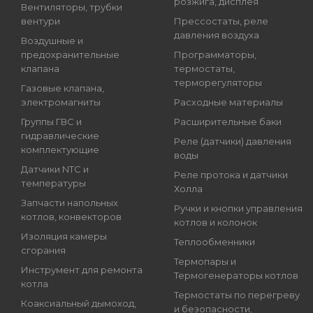
розжига, дисплея
Вентиляторы, трубки
вентури
Прессостаты, реле
давления воздуха
Воздушные и
предохранительные
Программаторы,
клапана
термостаты,
терморегуляторы
Газовые клапана,
электромагниты
Расходные материалы
Группы ГВС и
Расширительные баки
гидравлические
Реле (датчики) давления
комплектующие
воды
Датчики NTC и
Реле протока и датчики
температуры
Холла
Запчасти напольных
Ручки и кнопки управления
котлов, конвекторов
котлов и колонок
Изоляция камеры
Теплообменники
сгорания
Термопары и
Инструмент для ремонта
Термогенераторы котлов
котла
Термостаты по перегреву
Коаксиальный дымоход,
и безопасности,