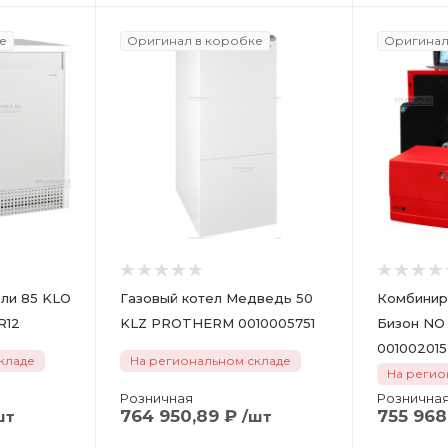
е
Оригинал в коробке
Оригинал
зли 85 KLO
Газовый котел Медведь 50
Комбинир
LOR12
KLZ PROTHERM 0010005751
Бизон NO
001002015
кладе
На региональном складе
На регио
Розничная
Рознична
764 950,89
₽
755 968
шт
/шт