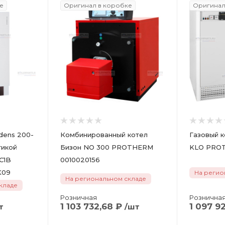
е
Оригинал в коробке
Оригинал
dens 200-
Комбинированный котел
Газовый к
тикой
Бизон NO 300 PROTHERM
HC1B
0010020156
2HAK09
На регио
На региональном складе
кладе
Розничная
Рознична
1 103 732,68
₽
1 097 92
т
/шт