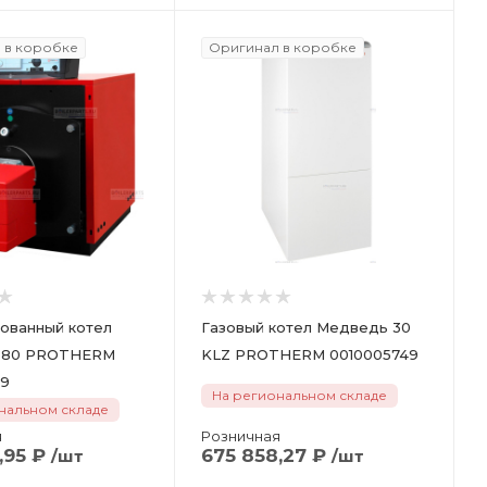
 в коробке
Оригинал в коробке
ованный котел
Газовый котел Медведь 30
 80 PROTHERM
KLZ PROTHERM 0010005749
49
На региональном складе
нальном складе
я
Розничная
,95
₽
675 858,27
₽
/шт
/шт