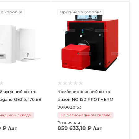
 в коробке
Оригинал в коробке
 чугунный котел
Комбинированный котел
ogano GE315, 170 кВ
Бизон NO 150 PROTHERM
0010020153
нальном складе
На региональном складе
я
Розничная
0
₽
859 633,18
₽
/шт
/шт