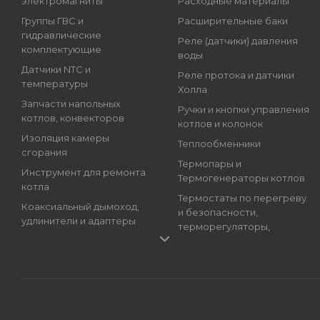
электромагниты
Расходные материалы
Группы ГВС и
Расширительные баки
гидравлические
Реле (датчики) давления
комплектующие
воды
Датчики NTC и
Реле протока и датчики
температуры
Холла
Запчасти напольных
Ручки и кнопки управления
котлов, конвекторов
котлов и колонок
Изоляция камеры
Теплообменники
сгорания
Термопары и
Инструмент для ремонта
Термогенераторы котлов
котла
Термостаты по перегреву
Коаксиальный дымоход,
и безопасности,
удлинители и адаптеры
терморегуляторы,
Краны подпитки котлов
регуляторы температуры
(краны наполнения)
Трансформаторы розжига,
Магниевые аноды, гильзы
Блоки розжига
и тэны
Циркуляционные Насосы,
Манометры, термометры
Топливные Насосы, Улитки