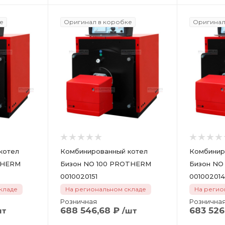
е
Оригинал в коробке
Оригинал
котел
Комбинированный котел
Комбинир
THERM
Бизон NO 100 PROTHERM
Бизон NO
0010020151
00100201
кладе
На региональном складе
На регио
Розничная
Рознична
688 546,68
₽
683 526
шт
/шт