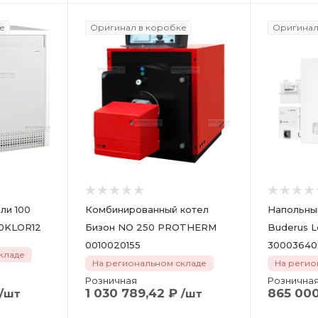
е
Оригинал в коробке
Оригинал
ли 100
Комбинированный котел
Напольный
PROTHERM 100KLOR12
Бизон NO 250 PROTHERM
Buderus L
0010020155
30003640
кладе
На региональном складе
На регио
Розничная
Рознична
1 030 789,42
₽
865 00
/шт
/шт