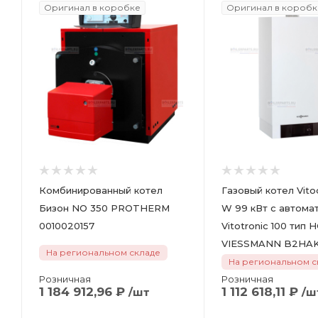
Оригинал в коробке
Оригинал в коробк
Комбинированный котел
Газовый котел Vito
Бизон NO 350 PROTHERM
W 99 кВт с автома
0010020157
Vitotronic 100 тип 
VIESSMANN B
На региональном складе
На региональном с
Розничная
Розничная
1 184 912,96
₽
1 112 618,11
₽
/шт
/ш