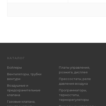
КАТАЛОГ
Бойлеры
Платы управления,
розжига, дисплея
Вентиляторы, трубки
вентури
Прессостаты, реле
давления воздуха
Воздушные и
предохранительные
Программаторы,
клапана
термостаты,
терморегуляторы
Газовые клапана,