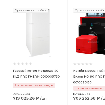
Оригинал в коробке
Оригинал в коробк
Газовый котел Медведь 40
Комбинированный 
KLZ PROTHERM 0010005750
Бизон NO 90 PRO
0010020150
На региональном складе
На региональном с
Розничная
Розничная
719 025,26
₽
703 252,38
₽
/шт
/