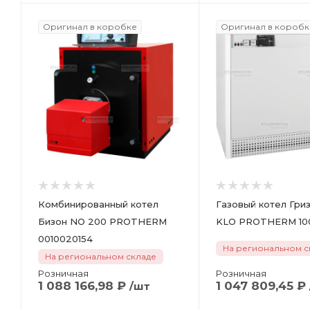
Оригинал в коробке
Оригинал в коробк
Комбинированный котел
Газовый котел Гриз
Бизон NO 200 PROTHERM
KLO 
0010020154
На региональном с
На региональном складе
Розничная
Розничная
1 088 166,98
₽
1 047 809,45
₽
/шт