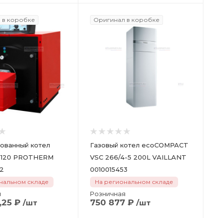
 в коробке
Оригинал в коробке
ованный котел
Газовый котел ecoCOMPACT
 120 PROTHERM
VSC 266/4-5 200L VAILLANT
2
0010015453
нальном складе
На региональном складе
я
Розничная
,25
₽
750 877
₽
/шт
/шт