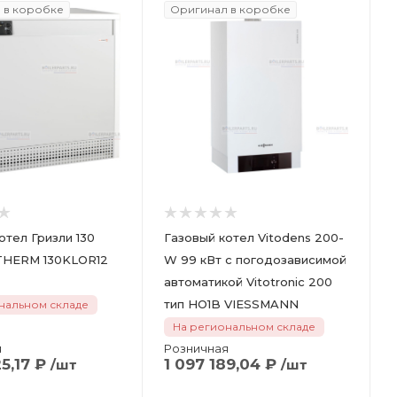
 в коробке
Оригинал в коробке
отел Гризли 130
Газовый котел Vitodens 200-
KLO PROTHERM 130KLOR12
W 99 кВт с погодозависимой
автоматикой Vitotronic 200
тип HO1B VIESSMANN
нальном складе
На региональном складе
я
Розничная
5,17
₽
1 097 189,04
₽
/шт
/шт