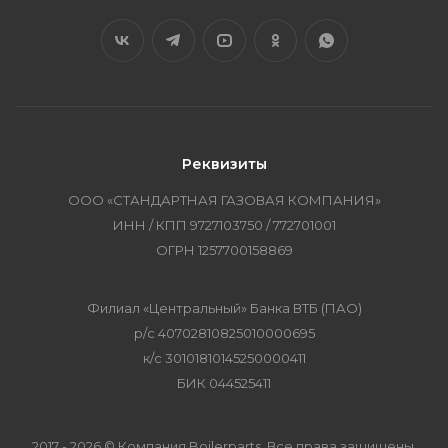
Реквизиты
ООО «СТАНДАРТНАЯ ГАЗОВАЯ КОМПАНИЯ»
ИНН / КПП 9727103750 / 772701001
ОГРН 1257700158869
Филиал «Центральный» Банка ВТБ (ПАО)
р/с 40702810825010000695
к/с 30101810145250000411
БИК 044525411
2017 - 2026 © Компания Boilerparts. Все права защищены.