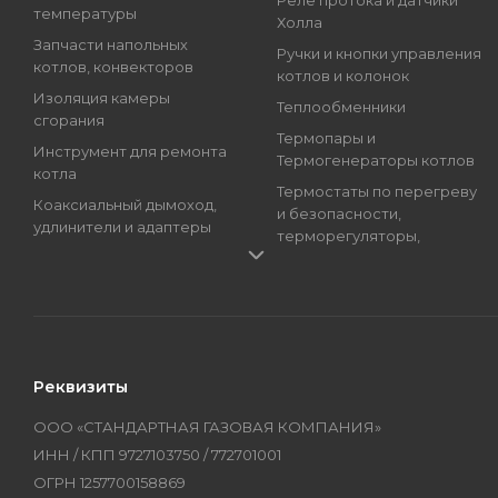
Реле протока и датчики
температуры
Холла
Запчасти напольных
Ручки и кнопки управления
котлов, конвекторов
котлов и колонок
Изоляция камеры
Теплообменники
сгорания
Термопары и
Инструмент для ремонта
Термогенераторы котлов
котла
Термостаты по перегреву
Коаксиальный дымоход,
и безопасности,
удлинители и адаптеры
терморегуляторы,
Краны подпитки котлов
регуляторы температуры
(краны наполнения)
Трансформаторы розжига,
Магниевые аноды, гильзы
Блоки розжига
и тэны
Циркуляционные Насосы,
Манометры, термометры
Топливные Насосы, Улитки
Реквизиты
и термоманометры
Электроды котлов и
Мембраны котлов и
колонок
ООО «СТАНДАРТНАЯ ГАЗОВАЯ КОМПАНИЯ»
колонок
Бренды
ИНН / КПП 9727103750 / 772701001
Оборудование
ОГРН 1257700158869