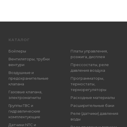
КАТАЛОГ
Бойлеры
Платы управления,
розжига, дисплея
Вентиляторы, трубки
вентури
Прессостаты, реле
давления воздуха
Воздушные и
предохранительные
Программаторы,
клапана
термостаты,
терморегуляторы
Газовые клапана,
электромагниты
Расходные материалы
Группы ГВС и
Расширительные баки
гидравлические
Реле (датчики) давления
комплектующие
воды
Датчики NTC и