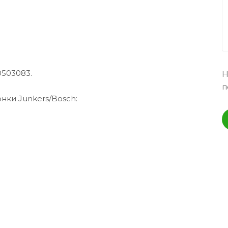
0503083.
Н
п
нки Junkers/Bosch: