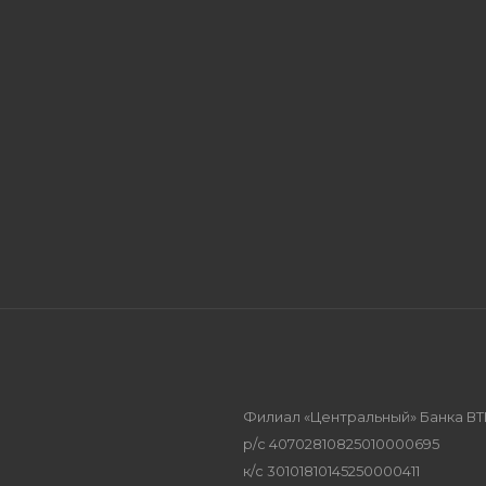
Филиал «Центральный» Банка ВТ
р/с 40702810825010000695
к/с 30101810145250000411