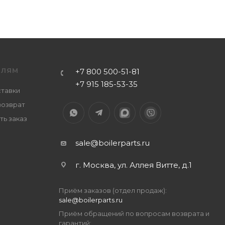
ЕЛЯМ
+7 800 500-51-81
+7 915 185-53-35
ставки
возврат
ть заказ
sale@boilerparts.ru
г. Москва, ул. Аллея Витте, д.1
Приём заказов (отдел продаж):
sale@boilerparts.ru
Приём обращений по вопросам возврата и
гарантий: