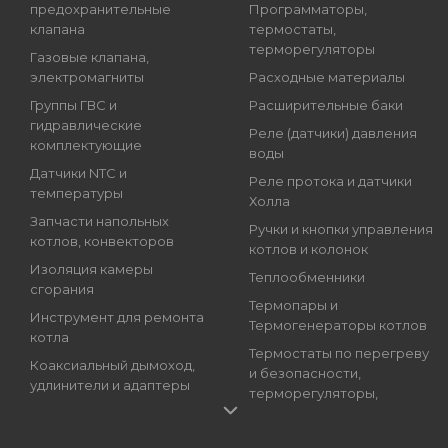
предохранительные
Программаторы,
клапана
термостаты,
терморегуляторы
Газовые клапана,
электромагниты
Расходные материалы
Группы ГВС и
Расширительные баки
гидравлические
Реле (датчики) давления
комплектующие
воды
Датчики NTC и
Реле протока и датчики
температуры
Холла
Запчасти напольных
Ручки и кнопки управления
котлов, конвекторов
котлов и колонок
Изоляция камеры
Теплообменники
сгорания
Термопары и
Инструмент для ремонта
Термогенераторы котлов
котла
Термостаты по перегреву
Коаксиальный дымоход,
и безопасности,
удлинители и адаптеры
терморегуляторы,
Краны подпитки котлов
регуляторы температуры
(краны наполнения)
Трансформаторы розжига,