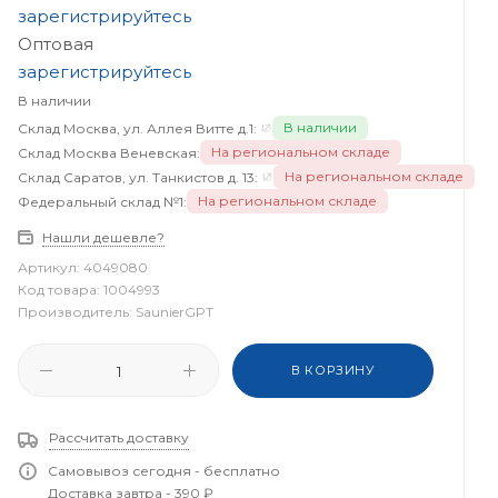
зарегистрируйтесь
Оптовая
зарегистрируйтесь
В наличии
В наличии
Склад Москва, ул. Аллея Витте д.1:
На региональном складе
Склад Москва Веневская:
На региональном складе
Склад Саратов, ул. Танкистов д. 13:
На региональном складе
Федеральный склад №1:
Нашли дешевле?
Артикул:
4049080
Код товара:
1004993
Производитель:
SaunierGPT
В КОРЗИНУ
Рассчитать доставку
Самовывоз сегодня - бесплатно
Доставка завтра - 390 ₽