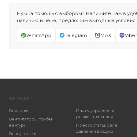
Нужна помощь с выбором? Напишите нам в удоб
наличию и цене, предложим выгодные условия
WhatsApp
Telegram
MAX
Viber
КАТАЛОГ
Бойлеры
Платы управления,
розжига, дисплея
Вентиляторы, трубки
вентури
Прессостаты, реле
давления воздуха
Воздушные и