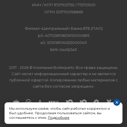
ИНН / КПП 9727103750 / 772701001
ОГРН 1257700158869
Филиал «Центральный» Банка ВТБ (ПАО)
р/с 40702810825010000695
к/с 30101810145250000411
БИК 044525411
2017 - 2026 © Компания Boilerparts. Все права защищены.
Сайт несет информационный характер и не является
публичной офертой. Копирование любых материалов с
сайта без согласия запрещено.
×
Мы используем cookie, чтобы сайт работал корректно и
был удобнее. Продолжая пользоваться сайтом, вы
соглашаетесь с этим.
Подробнее