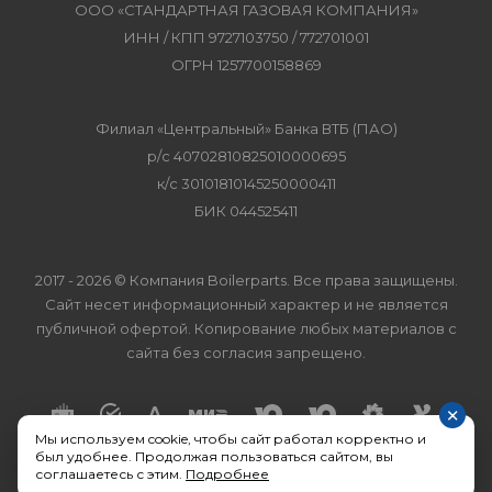
ООО «СТАНДАРТНАЯ ГАЗОВАЯ КОМПАНИЯ»
ИНН / КПП 9727103750 / 772701001
ОГРН 1257700158869
Филиал «Центральный» Банка ВТБ (ПАО)
р/с 40702810825010000695
к/с 30101810145250000411
БИК 044525411
2017 - 2026 © Компания Boilerparts. Все права защищены.
Сайт несет информационный характер и не является
публичной офертой. Копирование любых материалов с
сайта без согласия запрещено.
×
Мы используем cookie, чтобы сайт работал корректно и
был удобнее. Продолжая пользоваться сайтом, вы
соглашаетесь с этим.
Подробнее