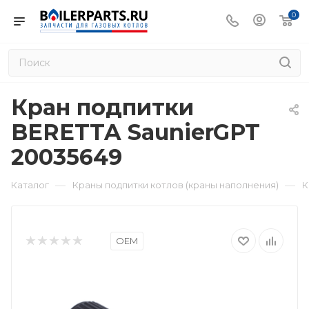
0
Кран подпитки
BERETTA SaunierGPT
20035649
—
—
Каталог
Краны подпитки котлов (краны наполнения)
К
OEM