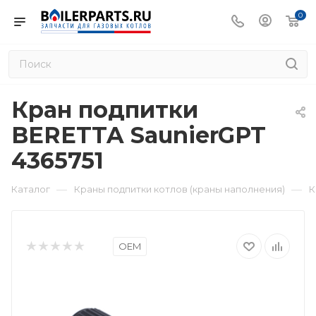
0
Кран подпитки
BERETTA SaunierGPT
4365751
—
—
Каталог
Краны подпитки котлов (краны наполнения)
К
OEM